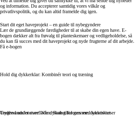
Ved at tilmelde dig giver du samtykke til, at vi må sende dig nyheder
og information. Du accepterer samtidig vores vilkår og
privatlivspolitik, og du kan altid framelde dig igen.
Start dit eget haveprojekt – en guide til nybegyndere
Lær de grundlæggende færdigheder til at skabe din egen have. E-
bogen dækker alt fra frøvalg til planteskemaer og vedligeholdelse, så
du kan få succes med dit haveprojekt og nyde frugterne af dit arbejde.
Få e-bogen
Hold dig dykkerklar: Kombinér teori og træning
Undervandsfototure: Når dykning forenes med kreativitet
Tryghed under overfladen: Skab tillid gennem dykkerkurser