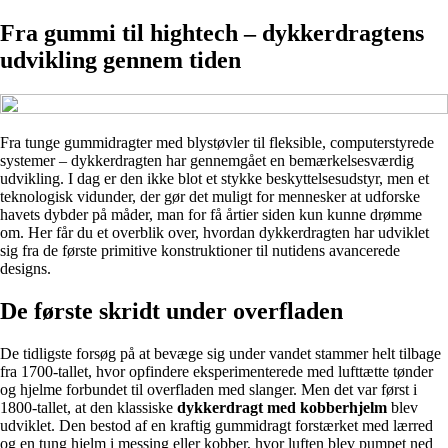
Fra gummi til hightech – dykkerdragtens
udvikling gennem tiden
Fra tunge gummidragter med blystøvler til fleksible, computerstyrede
systemer – dykkerdragten har gennemgået en bemærkelsesværdig
udvikling. I dag er den ikke blot et stykke beskyttelsesudstyr, men et
teknologisk vidunder, der gør det muligt for mennesker at udforske
havets dybder på måder, man for få årtier siden kun kunne drømme
om. Her får du et overblik over, hvordan dykkerdragten har udviklet
sig fra de første primitive konstruktioner til nutidens avancerede
designs.
De første skridt under overfladen
De tidligste forsøg på at bevæge sig under vandet stammer helt tilbage
fra 1700-tallet, hvor opfindere eksperimenterede med lufttætte tønder
og hjelme forbundet til overfladen med slanger. Men det var først i
1800-tallet, at den klassiske
dykkerdragt med kobberhjelm
blev
udviklet. Den bestod af en kraftig gummidragt forstærket med lærred
og en tung hjelm i messing eller kobber, hvor luften blev pumpet ned