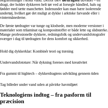
begrænsninger i koldt vand. Derfor blev
tørdragten
udviklet – en
dragt, der holder dykkeren helt tør ved at forsegle håndled, hals og
fødder med tætte manchetter. Indenunder kan man bære isolerende
undertøj, hvilket gør det muligt at dykke i arktiske farvande eller i
vintermånederne.
De første tørdragter var tunge og klodsede, men moderne versioner i
materialer som trilaminat og kompositstoffer er både lette og slidstærke.
Mange professionelle dykkere, redningsfolk og undervandsfotografer
sværger i dag til tørdragten for dens komfort og sikkerhed.
Hold dig dykkerklar: Kombinér teori og træning
Undervandsfototure: Når dykning forenes med kreativitet
Fra gummi til hightech – dykkerdragtens udvikling gennem tiden
Tag billeder under vand uden at påvirke havmiljøet
Teknologiens indtog – fra pasform til
præcision