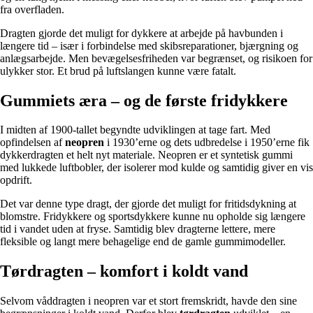
fra overfladen.
Dragten gjorde det muligt for dykkere at arbejde på havbunden i
længere tid – især i forbindelse med skibsreparationer, bjærgning og
anlægsarbejde. Men bevægelsesfriheden var begrænset, og risikoen for
ulykker stor. Et brud på luftslangen kunne være fatalt.
Gummiets æra – og de første fridykkere
I midten af 1900-tallet begyndte udviklingen at tage fart. Med
opfindelsen af
neopren
i 1930’erne og dets udbredelse i 1950’erne fik
dykkerdragten et helt nyt materiale. Neopren er et syntetisk gummi
med lukkede luftbobler, der isolerer mod kulde og samtidig giver en vis
opdrift.
Det var denne type dragt, der gjorde det muligt for fritidsdykning at
blomstre. Fridykkere og sportsdykkere kunne nu opholde sig længere
tid i vandet uden at fryse. Samtidig blev dragterne lettere, mere
fleksible og langt mere behagelige end de gamle gummimodeller.
Tørdragten – komfort i koldt vand
Selvom våddragten i neopren var et stort fremskridt, havde den sine