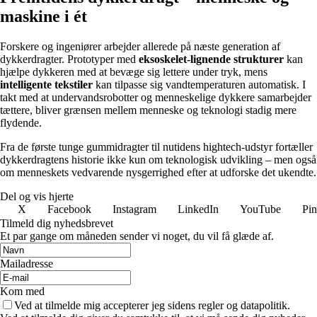
maskine i ét
Forskere og ingeniører arbejder allerede på næste generation af
dykkerdragter. Prototyper med
eksoskelet-lignende strukturer
kan
hjælpe dykkeren med at bevæge sig lettere under tryk, mens
intelligente tekstiler
kan tilpasse sig vandtemperaturen automatisk. I
takt med at undervandsrobotter og menneskelige dykkere samarbejder
tættere, bliver grænsen mellem menneske og teknologi stadig mere
flydende.
Fra de første tunge gummidragter til nutidens hightech-udstyr fortæller
dykkerdragtens historie ikke kun om teknologisk udvikling – men også
om menneskets vedvarende nysgerrighed efter at udforske det ukendte.
Del og vis hjerte
X
Facebook
Instagram
LinkedIn
YouTube
Pin
Tilmeld dig nyhedsbrevet
Et par gange om måneden sender vi noget, du vil få glæde af.
Mailadresse
Kom med
Ved at tilmelde mig accepterer jeg sidens regler og datapolitik.