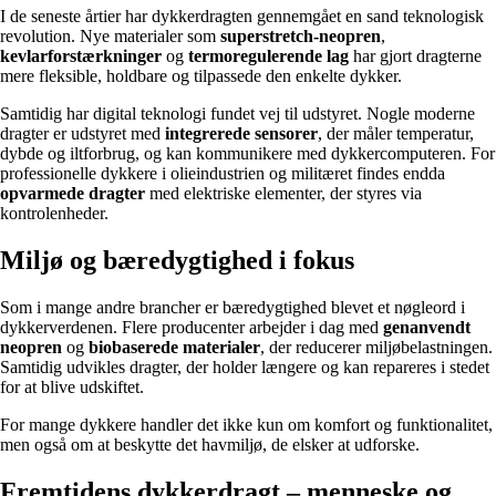
I de seneste årtier har dykkerdragten gennemgået en sand teknologisk
revolution. Nye materialer som
superstretch-neopren
,
kevlarforstærkninger
og
termoregulerende lag
har gjort dragterne
mere fleksible, holdbare og tilpassede den enkelte dykker.
Samtidig har digital teknologi fundet vej til udstyret. Nogle moderne
dragter er udstyret med
integrerede sensorer
, der måler temperatur,
dybde og iltforbrug, og kan kommunikere med dykkercomputeren. For
professionelle dykkere i olieindustrien og militæret findes endda
opvarmede dragter
med elektriske elementer, der styres via
kontrolenheder.
Miljø og bæredygtighed i fokus
Som i mange andre brancher er bæredygtighed blevet et nøgleord i
dykkerverdenen. Flere producenter arbejder i dag med
genanvendt
neopren
og
biobaserede materialer
, der reducerer miljøbelastningen.
Samtidig udvikles dragter, der holder længere og kan repareres i stedet
for at blive udskiftet.
For mange dykkere handler det ikke kun om komfort og funktionalitet,
men også om at beskytte det havmiljø, de elsker at udforske.
Fremtidens dykkerdragt – menneske og