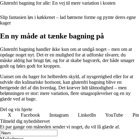
Glutenfri bagning for alle: En vej til mere variation i kosten
Slip fantasien løs i køkkenet – lad børnene forme og pynte deres egne
kager
En ny måde at tænke bagning på
Glutenfri bagning handler ikke kun om at undgå noget – men om at
opdage noget nyt. Det er en mulighed for at udforske råvarer, du
måske aldrig har brugt før, og for at skabe bagværk, der både smager
godt og føles godt for kroppen.
Uanset om du bager for helbredets skyld, af nysgerrighed eller for at
udvide din kulinariske horisont, kan glutenfri bagning blive en
berigende del af din hverdag. Det kræver lidt tålmodighed – men
belønningen er stor: mere variation, flere smagsoplevelser og en ny
glæde ved at bage.
Del og vis hjerte
X
Facebook
Instagram
LinkedIn
YouTube
Pin
Tilmeld dig nyhedsbrevet
Et par gange om måneden sender vi noget, du vil få glæde af.
Mailadresse