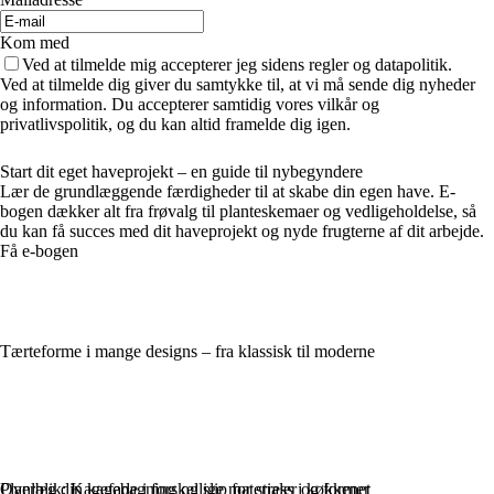
Kom med
Ved at tilmelde mig accepterer jeg sidens regler og datapolitik.
Ved at tilmelde dig giver du samtykke til, at vi må sende dig nyheder
og information. Du accepterer samtidig vores vilkår og
privatlivspolitik, og du kan altid framelde dig igen.
Start dit eget haveprojekt – en guide til nybegyndere
Lær de grundlæggende færdigheder til at skabe din egen have. E-
bogen dækker alt fra frøvalg til planteskemaer og vedligeholdelse, så
du kan få succes med dit haveprojekt og nyde frugterne af dit arbejde.
Få e-bogen
Tærteforme i mange designs – fra klassisk til moderne
Overblik: Kagefade i forskellige materialer og former
Planlæg din kagebagning og slip for stress i køkkenet