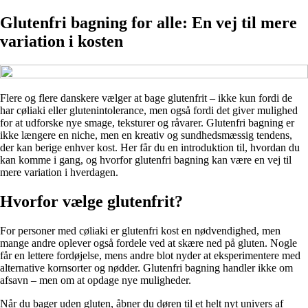
Glutenfri bagning for alle: En vej til mere
variation i kosten
Flere og flere danskere vælger at bage glutenfrit – ikke kun fordi de
har cøliaki eller glutenintolerance, men også fordi det giver mulighed
for at udforske nye smage, teksturer og råvarer. Glutenfri bagning er
ikke længere en niche, men en kreativ og sundhedsmæssig tendens,
der kan berige enhver kost. Her får du en introduktion til, hvordan du
kan komme i gang, og hvorfor glutenfri bagning kan være en vej til
mere variation i hverdagen.
Hvorfor vælge glutenfrit?
For personer med cøliaki er glutenfri kost en nødvendighed, men
mange andre oplever også fordele ved at skære ned på gluten. Nogle
får en lettere fordøjelse, mens andre blot nyder at eksperimentere med
alternative kornsorter og nødder. Glutenfri bagning handler ikke om
afsavn – men om at opdage nye muligheder.
Når du bager uden gluten, åbner du døren til et helt nyt univers af