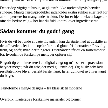
Det er dog vigtigt at huske, at glutenfri ikke nødvendigvis betyder
sundere. Mange færdigprodukter indeholder ekstra sukker eller fedt for
at kompensere for manglende struktur. Derfor er hjemmelavet bagværk
ofte det bedste valg – her har du fuld kontrol over ingredienserne.
Sådan kommer du godt i gang
Hvis du vil begynde at bage glutenfrit, kan du starte med at udskifte en
del af hvedemelet i dine opskrifter med glutenfri alternativer. Prøv dig
frem, og notér, hvad der fungerer. Efterhånden får du en fornemmelse
for, hvordan de forskellige meltyper opfører sig.
Et godt tip er at investere i en digital vægt og måleskeer – præcision
betyder meget, når du arbejder med glutenfri dej. Og husk: selv hvis
resultatet ikke bliver perfekt første gang, lærer du noget nyt hver gang
du bager.
Tærteforme i mange designs – fra klassisk til moderne
Overblik: Kagefade i forskellige materialer og former