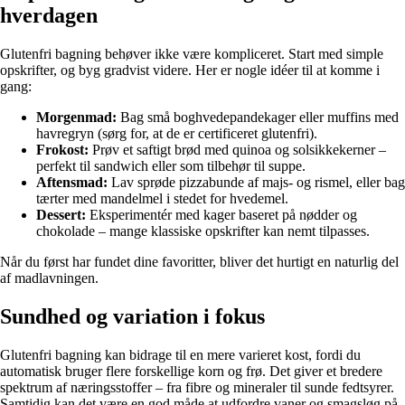
hverdagen
Glutenfri bagning behøver ikke være kompliceret. Start med simple
opskrifter, og byg gradvist videre. Her er nogle idéer til at komme i
gang:
Morgenmad:
Bag små boghvedepandekager eller muffins med
havregryn (sørg for, at de er certificeret glutenfri).
Frokost:
Prøv et saftigt brød med quinoa og solsikkekerner –
perfekt til sandwich eller som tilbehør til suppe.
Aftensmad:
Lav sprøde pizzabunde af majs- og rismel, eller bag
tærter med mandelmel i stedet for hvedemel.
Dessert:
Eksperimentér med kager baseret på nødder og
chokolade – mange klassiske opskrifter kan nemt tilpasses.
Når du først har fundet dine favoritter, bliver det hurtigt en naturlig del
af madlavningen.
Sundhed og variation i fokus
Glutenfri bagning kan bidrage til en mere varieret kost, fordi du
automatisk bruger flere forskellige korn og frø. Det giver et bredere
spektrum af næringsstoffer – fra fibre og mineraler til sunde fedtsyrer.
Samtidig kan det være en god måde at udfordre vaner og smagsløg på.