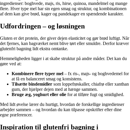
ingredienser: boghvede, majs, ris, hirse, quinoa, mandelmel og mange
flere. Hver type mel har sin egen smag og struktur, og kombinationen
af dem kan give brød, kager og pandekager en spændende karakter.
Udfordringen – og løsningen
Gluten er det protein, der giver dejen elasticitet og gør brød luftigt. Når
det fjernes, kan bagværket nemt blive tørt eller smuldre. Derfor kræver
glutenfri bagning lidt ekstra omtanke.
Hemmeligheden ligger i at skabe struktur på andre måder. Det kan du
gøre ved at:
Kombinere flere typer mel
– fx ris-, majs- og boghvedemel for
at få en balanceret smag og konsistens.
Tilsætte bindemidler
som loppefrøskaller, chiafrø eller xanthan
gum, der hjælper dejen med at hænge sammen.
Bruge æg, yoghurt eller olie
for at tilføre fugt og smidighed.
Med lidt øvelse lærer du hurtigt, hvordan de forskellige ingredienser
arbejder sammen – og hvordan du kan tilpasse opskrifter efter dine
egne præferencer.
Inspiration til glutenfri bagning i