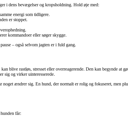
inger i dens bevægelser og kropsholdning. Hold øje med:
amme energi som tidligere.
nden er stoppet.
overophedning.
rerer kommandoer eller søger skygge.
n pause – også selvom jagten er i fuld gang.
 kan blive rastløs, stresset eller overreagerende. Den kan begynde at gø
r sig og virker uinteresserede.
noget ændrer sig. En hund, der normalt er rolig og fokuseret, men pludse
 hunden får: