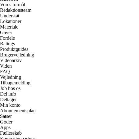
Vores formål
Redaktionsteam
Understøt
Lokationer
Materiale
Gaver
Fordele
Ratings
Produktguides
Brugervejledning
Videoarkiv
Viden
FAQ
Vejledning
Tilbagemelding
Job hos os
Del info
Deltager
Min konto
Abonnementsplan
Satser
Goder
Apps
Fællesskab
Kampagnepartner