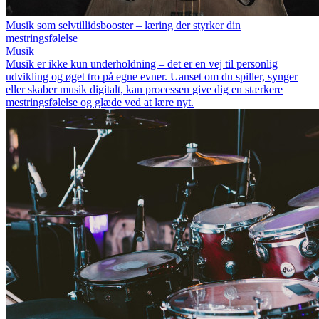
Musik som selvtillidsbooster – læring der styrker din
mestringsfølelse
Musik
Musik er ikke kun underholdning – det er en vej til personlig
udvikling og øget tro på egne evner. Uanset om du spiller, synger
eller skaber musik digitalt, kan processen give dig en stærkere
mestringsfølelse og glæde ved at lære nyt.