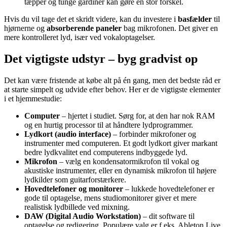
tæpper og tunge gardiner kan gøre en stor forskel.
Hvis du vil tage det et skridt videre, kan du investere i
basfælder
til
hjørnerne og
absorberende paneler
bag mikrofonen. Det giver en
mere kontrolleret lyd, især ved vokaloptagelser.
Det vigtigste udstyr – byg gradvist op
Det kan være fristende at købe alt på én gang, men det bedste råd er
at starte simpelt og udvide efter behov. Her er de vigtigste elementer
i et hjemmestudie:
Computer
– hjertet i studiet. Sørg for, at den har nok RAM
og en hurtig processor til at håndtere lydprogrammer.
Lydkort (audio interface)
– forbinder mikrofoner og
instrumenter med computeren. Et godt lydkort giver markant
bedre lydkvalitet end computerens indbyggede lyd.
Mikrofon
– vælg en kondensatormikrofon til vokal og
akustiske instrumenter, eller en dynamisk mikrofon til højere
lydkilder som guitarforstærkere.
Hovedtelefoner og monitorer
– lukkede hovedtelefoner er
gode til optagelse, mens studiomonitorer giver et mere
realistisk lydbillede ved mixning.
DAW (Digital Audio Workstation)
– dit software til
optagelse og redigering. Populære valg er f.eks. Ableton Live,