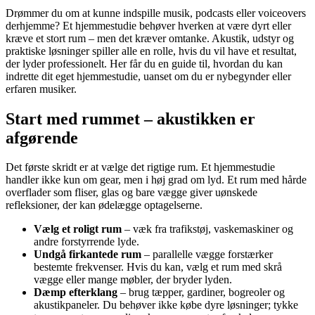
Drømmer du om at kunne indspille musik, podcasts eller voiceovers
derhjemme? Et hjemmestudie behøver hverken at være dyrt eller
kræve et stort rum – men det kræver omtanke. Akustik, udstyr og
praktiske løsninger spiller alle en rolle, hvis du vil have et resultat,
der lyder professionelt. Her får du en guide til, hvordan du kan
indrette dit eget hjemmestudie, uanset om du er nybegynder eller
erfaren musiker.
Start med rummet – akustikken er
afgørende
Det første skridt er at vælge det rigtige rum. Et hjemmestudie
handler ikke kun om gear, men i høj grad om lyd. Et rum med hårde
overflader som fliser, glas og bare vægge giver uønskede
refleksioner, der kan ødelægge optagelserne.
Vælg et roligt rum
– væk fra trafikstøj, vaskemaskiner og
andre forstyrrende lyde.
Undgå firkantede rum
– parallelle vægge forstærker
bestemte frekvenser. Hvis du kan, vælg et rum med skrå
vægge eller mange møbler, der bryder lyden.
Dæmp efterklang
– brug tæpper, gardiner, bogreoler og
akustikpaneler. Du behøver ikke købe dyre løsninger; tykke