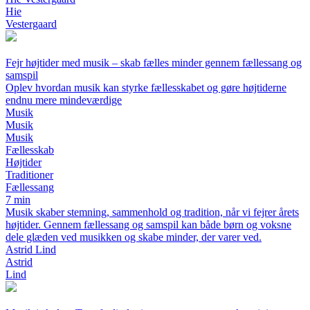
Hie
Vestergaard
Fejr højtider med musik – skab fælles minder gennem fællessang og
samspil
Oplev hvordan musik kan styrke fællesskabet og gøre højtiderne
endnu mere mindeværdige
Musik
Musik
Musik
Fællesskab
Højtider
Traditioner
Fællessang
7 min
Musik skaber stemning, sammenhold og tradition, når vi fejrer årets
højtider. Gennem fællessang og samspil kan både børn og voksne
dele glæden ved musikken og skabe minder, der varer ved.
Astrid Lind
Astrid
Lind