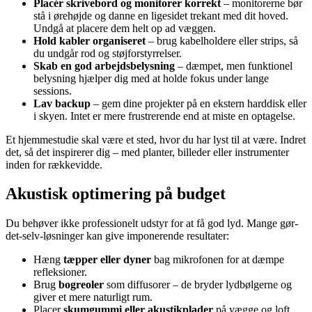
Placér skrivebord og monitorer korrekt
– monitorerne bør
stå i ørehøjde og danne en ligesidet trekant med dit hoved.
Undgå at placere dem helt op ad væggen.
Hold kabler organiseret
– brug kabelholdere eller strips, så
du undgår rod og støjforstyrrelser.
Skab en god arbejdsbelysning
– dæmpet, men funktionel
belysning hjælper dig med at holde fokus under lange
sessions.
Lav backup
– gem dine projekter på en ekstern harddisk eller
i skyen. Intet er mere frustrerende end at miste en optagelse.
Et hjemmestudie skal være et sted, hvor du har lyst til at være. Indret
det, så det inspirerer dig – med planter, billeder eller instrumenter
inden for rækkevidde.
Akustisk optimering på budget
Du behøver ikke professionelt udstyr for at få god lyd. Mange gør-
det-selv-løsninger kan give imponerende resultater:
Hæng
tæpper eller dyner
bag mikrofonen for at dæmpe
refleksioner.
Brug
bogreoler
som diffusorer – de bryder lydbølgerne og
giver et mere naturligt rum.
Placer
skumgummi eller akustikplader
på vægge og loft