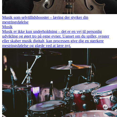
Musik som selvtillidsbooster – læring der styrker din
mestringsfølelse
Musik
Musik er ikke kun underholdning – det er en vej til personlig
udvikling og øget tro på egne evner. Uanset om du spiller, synger
eller skaber musik digitalt, kan processen give dig en stærkere
mestringsfølelse og glæde ved at lære nyt.