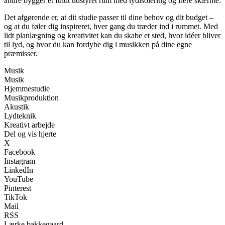
andre bygger et fuldt udstyret rum med lydisolering og flere skærme.
Det afgørende er, at dit studie passer til dine behov og dit budget –
og at du føler dig inspireret, hver gang du træder ind i rummet. Med
lidt planlægning og kreativitet kan du skabe et sted, hvor idéer bliver
til lyd, og hvor du kan fordybe dig i musikken på dine egne
præmisser.
Musik
Musik
Hjemmestudie
Musikproduktion
Akustik
Lydteknik
Kreativt arbejde
Del og vis hjerte
X
Facebook
Instagram
LinkedIn
YouTube
Pinterest
TikTok
Mail
RSS
Lærke bakkegaard