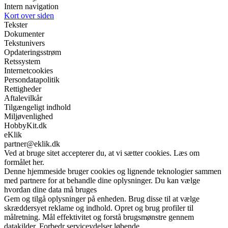
Intern navigation
Kort over siden
Tekster
Dokumenter
Tekstunivers
Opdateringsstrøm
Retssystem
Internetcookies
Persondatapolitik
Rettigheder
Aftalevilkår
Tilgængeligt indhold
Miljøvenlighed
HobbyKit.dk
eKlik
partner@eklik.dk
Ved at bruge sitet accepterer du, at vi sætter cookies. Læs om
formålet her.
Denne hjemmeside bruger cookies og lignende teknologier sammen
med partnere for at behandle dine oplysninger. Du kan vælge
hvordan dine data må bruges
Gem og tilgå oplysninger på enheden. Brug disse til at vælge
skræddersyet reklame og indhold. Opret og brug profiler til
målretning. Mål effektivitet og forstå brugsmønstre gennem
datakilder. Forbedr serviceydelser løbende