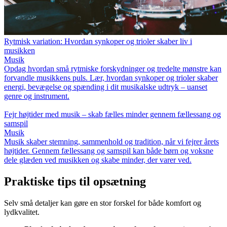
Rytmisk variation: Hvordan synkoper og trioler skaber liv i
musikken
Musik
Opdag hvordan små rytmiske forskydninger og tredelte mønstre kan
forvandle musikkens puls. Lær, hvordan synkoper og trioler skaber
energi, bevægelse og spænding i dit musikalske udtryk – uanset
genre og instrument.
Fejr højtider med musik – skab fælles minder gennem fællessang og
samspil
Musik
Musik skaber stemning, sammenhold og tradition, når vi fejrer årets
højtider. Gennem fællessang og samspil kan både børn og voksne
dele glæden ved musikken og skabe minder, der varer ved.
Praktiske tips til opsætning
Selv små detaljer kan gøre en stor forskel for både komfort og
lydkvalitet.