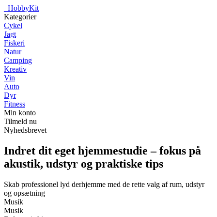
_
HobbyKit
Kategorier
Cykel
Jagt
Fiskeri
Natur
Camping
Kreativ
Vin
Auto
Dyr
Fitness
Min konto
Tilmeld nu
Nyhedsbrevet
Indret dit eget hjemmestudie – fokus på
akustik, udstyr og praktiske tips
Skab professionel lyd derhjemme med de rette valg af rum, udstyr
og opsætning
Musik
Musik