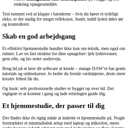
omkring optageområdet.
Test rummet ved at klappe i hænderne – hvis du hører et tydeligt
ekko, er der stadig for meget refleksion. Justér, indtil lyden føles tør
og kontrolleret.
Skab en god arbejdsgang
Et effektivt hjemmestudie handler ikke kun om teknik, men også om
rutiner. Lav en fast struktur for dine optagelser: tjek lydniveauer,
gem ofte, og lav noter undervejs.
Brug tid på at lære dit software at kende – mange DAW’er har gratis
tutorials og onlinekurser. Jo bedre du forstår værktøjerne, desto mere
kreativ frihed får du.
Og husk: selv professionelle studier er bygget op over tid. Det
vigtigste er at komme i gang og lade erfaringen guide dig.
Et hjemmestudie, der passer til dig
Der findes ikke én rigtig måde at indrette et hjemmestudie på. Nogle
foretrækker et minimalistisk setup med laptop og mikrofon, mens