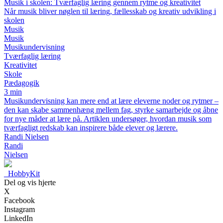
Musik i skolen: Tværfaglig læring gennem rytme og kreativitet
Når musik bliver nøglen til læring, fællesskab og kreativ udvikling i
skolen
Musik
Musik
Musikundervisning
Tværfaglig læring
Kreativitet
Skole
Pædagogik
3 min
Musikundervisning kan mere end at lære eleverne noder og rytmer –
den kan skabe sammenhæng mellem fag, styrke samarbejde og åbne
for nye måder at lære på. Artiklen undersøger, hvordan musik som
tværfagligt redskab kan inspirere både elever og lærere.
Randi Nielsen
Randi
Nielsen
_
HobbyKit
Del og vis hjerte
X
Facebook
Instagram
LinkedIn