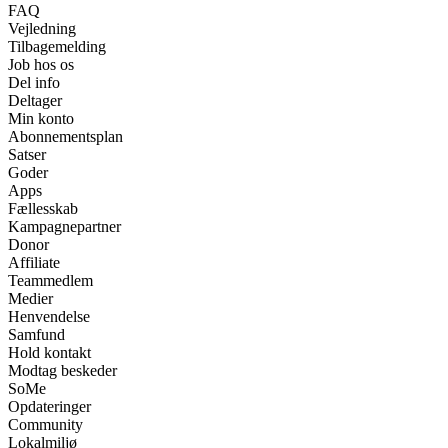
FAQ
Vejledning
Tilbagemelding
Job hos os
Del info
Deltager
Min konto
Abonnementsplan
Satser
Goder
Apps
Fællesskab
Kampagnepartner
Donor
Affiliate
Teammedlem
Medier
Henvendelse
Samfund
Hold kontakt
Modtag beskeder
SoMe
Opdateringer
Community
Lokalmiljø