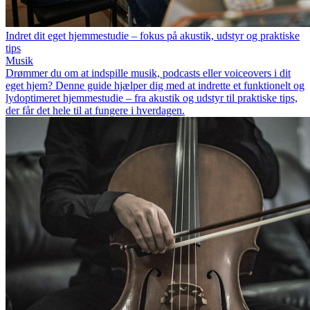
Indret dit eget hjemmestudie – fokus på akustik, udstyr og praktiske
tips
Musik
Drømmer du om at indspille musik, podcasts eller voiceovers i dit
eget hjem? Denne guide hjælper dig med at indrette et funktionelt og
lydoptimeret hjemmestudie – fra akustik og udstyr til praktiske tips,
der får det hele til at fungere i hverdagen.