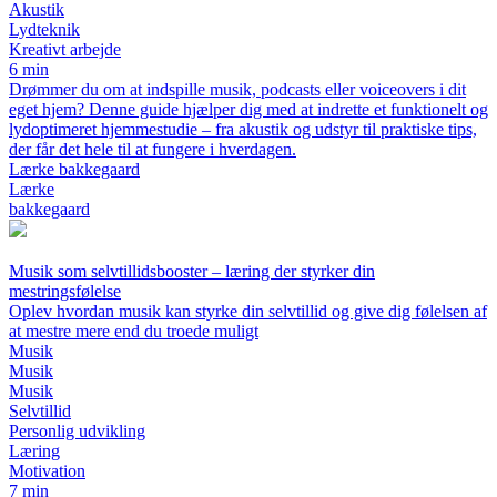
Akustik
Lydteknik
Kreativt arbejde
6 min
Drømmer du om at indspille musik, podcasts eller voiceovers i dit
eget hjem? Denne guide hjælper dig med at indrette et funktionelt og
lydoptimeret hjemmestudie – fra akustik og udstyr til praktiske tips,
der får det hele til at fungere i hverdagen.
Lærke bakkegaard
Lærke
bakkegaard
Musik som selvtillidsbooster – læring der styrker din
mestringsfølelse
Oplev hvordan musik kan styrke din selvtillid og give dig følelsen af
at mestre mere end du troede muligt
Musik
Musik
Musik
Selvtillid
Personlig udvikling
Læring
Motivation
7 min