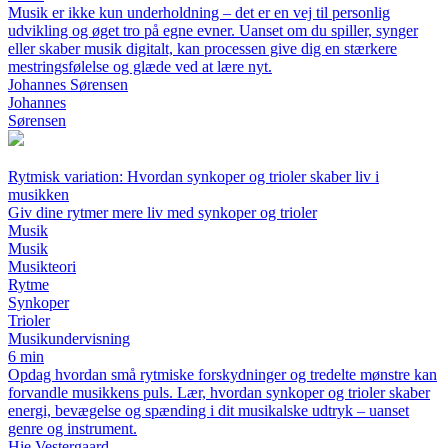
Musik er ikke kun underholdning – det er en vej til personlig
udvikling og øget tro på egne evner. Uanset om du spiller, synger
eller skaber musik digitalt, kan processen give dig en stærkere
mestringsfølelse og glæde ved at lære nyt.
Johannes Sørensen
Johannes
Sørensen
Rytmisk variation: Hvordan synkoper og trioler skaber liv i
musikken
Giv dine rytmer mere liv med synkoper og trioler
Musik
Musik
Musikteori
Rytme
Synkoper
Trioler
Musikundervisning
6 min
Opdag hvordan små rytmiske forskydninger og tredelte mønstre kan
forvandle musikkens puls. Lær, hvordan synkoper og trioler skaber
energi, bevægelse og spænding i dit musikalske udtryk – uanset
genre og instrument.
Hie Vestergaard