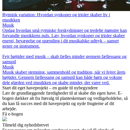
Rytmisk variation: Hvordan synkoper og trioler skaber liv i
musikken
Musik
Opdag hvordan små rytmiske forskydninger og tredelte mønstre kan
forvandle musikkens puls. Lær, hvordan synkoper og trioler skaber
energi, bevægelse og spænding i dit musikalske udtryk – uanset
genre og instrument.
Fejr højtider med musik – skab fælles minder gennem fællessang og
samspil
Musik
Musik skaber stemning, sammenhold og tradition, når vi fejrer årets
højtider. Gennem fællessang og samspil kan både børn og voksne
dele glæden ved musikken og skabe minder, der varer ved.
Start dit eget haveprojekt – en guide til nybegyndere
Lær de grundlæggende færdigheder til at skabe din egen have. E-
bogen dækker alt fra frøvalg til planteskemaer og vedligeholdelse, så
du kan få succes med dit haveprojekt og nyde frugterne af dit
arbejde.
Få e-bogen
Tilmeld dig nyhedsbrevet