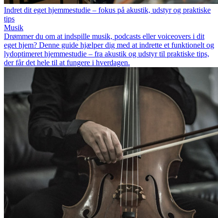
Indret dit eget hjemmestudie – fokus på akustik, udstyr og praktiske
tips
Musik
Drømmer du om at indspille musik, podcasts eller voiceovers i dit
eget hjem? Denne guide hjælper dig med at indrette et funktionelt og
lydoptimeret hjemmestudie – fra akustik og udstyr til praktiske tips,
der får det hele til at fungere i hverdagen.