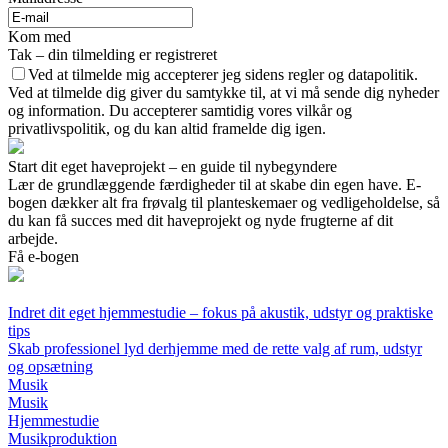
Kom med
Tak – din tilmelding er registreret
Ved at tilmelde mig accepterer jeg sidens regler og datapolitik.
Ved at tilmelde dig giver du samtykke til, at vi må sende dig nyheder
og information. Du accepterer samtidig vores vilkår og
privatlivspolitik, og du kan altid framelde dig igen.
Start dit eget haveprojekt – en guide til nybegyndere
Lær de grundlæggende færdigheder til at skabe din egen have. E-
bogen dækker alt fra frøvalg til planteskemaer og vedligeholdelse, så
du kan få succes med dit haveprojekt og nyde frugterne af dit
arbejde.
Få e-bogen
Indret dit eget hjemmestudie – fokus på akustik, udstyr og praktiske
tips
Skab professionel lyd derhjemme med de rette valg af rum, udstyr
og opsætning
Musik
Musik
Hjemmestudie
Musikproduktion