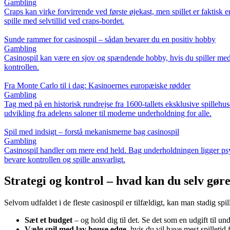
Gambling
Craps kan virke forvirrende ved første øjekast, men spillet er faktisk
spille med selvtillid ved craps-bordet.
Sunde rammer for casinospil – sådan bevarer du en positiv hobby
Gambling
Casinospil kan være en sjov og spændende hobby, hvis du spiller med 
kontrollen.
Fra Monte Carlo til i dag: Kasinoernes europæiske rødder
Gambling
Tag med på en historisk rundrejse fra 1600-tallets eksklusive spillehus
udvikling fra adelens saloner til moderne underholdning for alle.
Spil med indsigt – forstå mekanismerne bag casinospil
Gambling
Casinospil handler om mere end held. Bag underholdningen ligger psy
bevare kontrollen og spille ansvarligt.
Strategi og kontrol – hvad kan du selv gør
Selvom udfaldet i de fleste casinospil er tilfældigt, kan man stadig sp
Sæt et budget
– og hold dig til det. Se det som en udgift til un
Vælg spil med lav house edge
, hvis du vil have mest spilletid