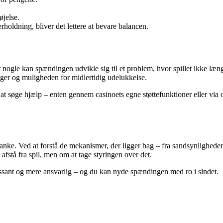
øjelse.
rholdning, bliver det lettere at bevare balancen.
 nogle kan spændingen udvikle sig til et problem, hvor spillet ikke læn
ger og muligheden for midlertidig udelukkelse.
t at søge hjælp – enten gennem casinoets egne støttefunktioner eller via
nke. Ved at forstå de mekanismer, der ligger bag – fra sandsynligheder 
afstå fra spil, men om at tage styringen over det.
essant og mere ansvarlig – og du kan nyde spændingen med ro i sindet.