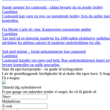
Sunde rammer for casinospil – sådan bevarer du en positiv hobby
Gambling
Casinospil kan være en sjov og spændende hobby, hvis du spiller med 
kontrollen.
Fra Monte Carlo til i dag: Kasinoernes europæiske rødder
Gambling
Tag med på en historisk rundrejse fra 1600-tallets eksklusive spillehus
udvikling fra adelens saloner til moderne underholdning for alle.
Spil med indsigt – forstå mekanismerne bag casinospil
Gambling
Casinospil handler om mere end held. Bag underholdningen ligger psy
bevare kontrollen og spille ansvarligt.
Start dit eget haveprojekt – en guide til nybegyndere
Lær de grundlæggende færdigheder til at skabe din egen have. E-bogen 
Få e-bogen
Tilmeld dig nyhedsbrevet
Et par gange om måneden sender vi noget, du vil få glæde af.
Mailadresse