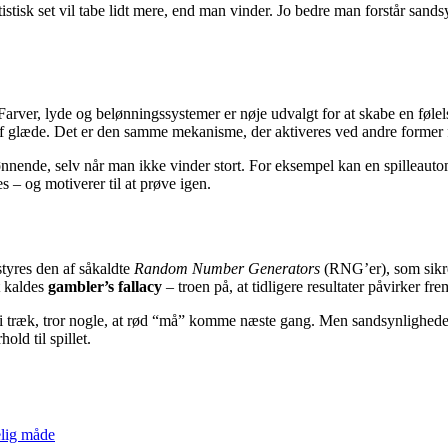
istisk set vil tabe lidt mere, end man vinder. Jo bedre man forstår sand
arver, lyde og belønningssystemer er nøje udvalgt for at skabe en føle
e af glæde. Det er den samme mekanisme, der aktiveres ved andre former
elønnende, selv når man ikke vinder stort. For eksempel kan en spilleau
s – og motiverer til at prøve igen.
styres den af såkaldte
Random Number Generators
(RNG’er), som sikrer,
t kaldes
gambler’s fallacy
– troen på, at tidligere resultater påvirker fre
e i træk, tror nogle, at rød “må” komme næste gang. Men sandsynlighed
old til spillet.
elig måde