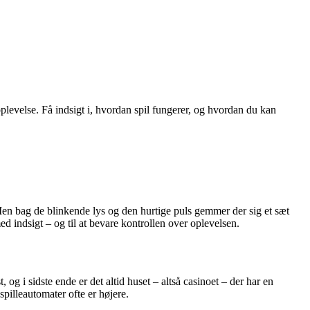
evelse. Få indsigt i, hvordan spil fungerer, og hvordan du kan
en bag de blinkende lys og den hurtige puls gemmer der sig et sæt
ed indsigt – og til at bevare kontrollen over oplevelsen.
og i sidste ende er det altid huset – altså casinoet – der har en
spilleautomater ofte er højere.