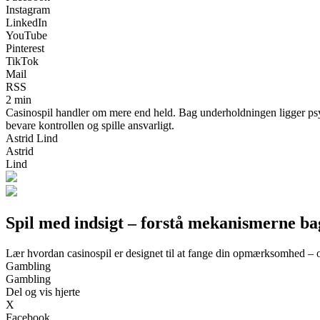
Instagram
LinkedIn
YouTube
Pinterest
TikTok
Mail
RSS
2 min
Casinospil handler om mere end held. Bag underholdningen ligger psy
bevare kontrollen og spille ansvarligt.
Astrid Lind
Astrid
Lind
Spil med indsigt – forstå mekanismerne bag
Lær hvordan casinospil er designet til at fange din opmærksomhed – o
Gambling
Gambling
Del og vis hjerte
X
Facebook