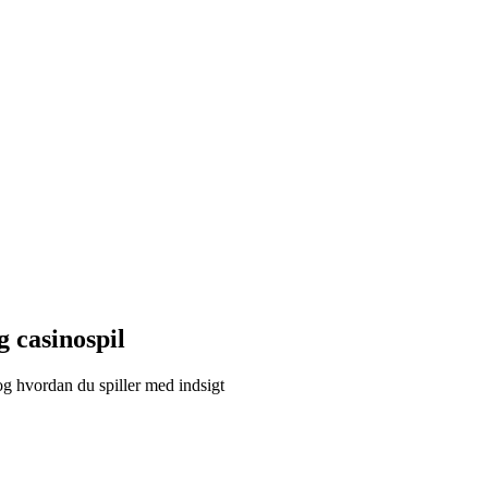
 casinospil
g hvordan du spiller med indsigt