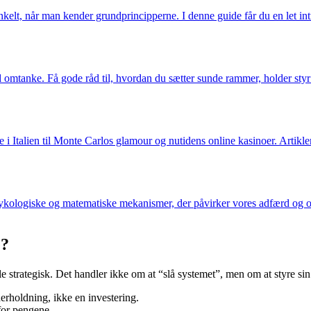
 enkelt, når man kender grundprincipperne. I denne guide får du en let 
omtanke. Få gode råd til, hvordan du sætter sunde rammer, holder styr 
e i Italien til Monte Carlos glamour og nutidens online kasinoer. Artikl
kologiske og matematiske mekanismer, der påvirker vores adfærd og opl
e?
ille strategisk. Det handler ikke om at “slå systemet”, men om at styre s
derholdning, ikke en investering.
 for pengene.