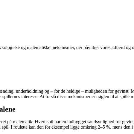
kologiske og matematiske mekanismer, der påvirker vores adfærd og opl
pænding, underholdning og – for de heldige – muligheden for gevinst. M
pillernes interesse. At forstå disse mekanismer er nøglen til at spille m
alene
ret på matematik. Hvert spil har en indbygget sandsynlighed for gevinst, 
til spil. I roulette kan den for eksempel ligge omkring 2–5 %, mens den i 