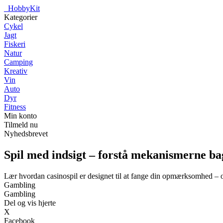
_
HobbyKit
Kategorier
Cykel
Jagt
Fiskeri
Natur
Camping
Kreativ
Vin
Auto
Dyr
Fitness
Min konto
Tilmeld nu
Nyhedsbrevet
Spil med indsigt – forstå mekanismerne bag
Lær hvordan casinospil er designet til at fange din opmærksomhed – o
Gambling
Gambling
Del og vis hjerte
X
Facebook