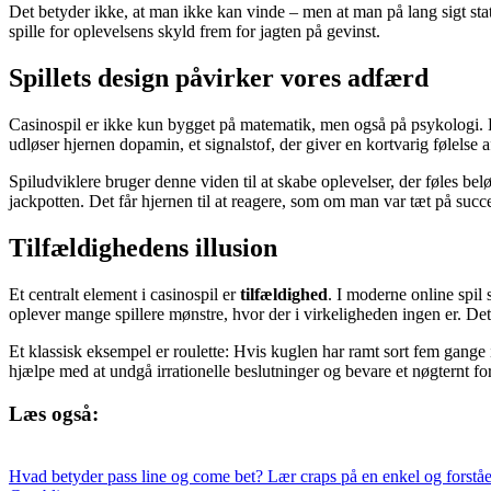
Det betyder ikke, at man ikke kan vinde – men at man på lang sigt stat
spille for oplevelsens skyld frem for jagten på gevinst.
Spillets design påvirker vores adfærd
Casinospil er ikke kun bygget på matematik, men også på psykologi. F
udløser hjernen dopamin, et signalstof, der giver en kortvarig følels
Spiludviklere bruger denne viden til at skabe oplevelser, der føles b
jackpotten. Det får hjernen til at reagere, som om man var tæt på succe
Tilfældighedens illusion
Et centralt element i casinospil er
tilfældighed
. I moderne online spil 
oplever mange spillere mønstre, hvor der i virkeligheden ingen er. De
Et klassisk eksempel er roulette: Hvis kuglen har ramt sort fem gang
hjælpe med at undgå irrationelle beslutninger og bevare et nøgternt forh
Læs også:
Hvad betyder pass line og come bet? Lær craps på en enkel og forstå